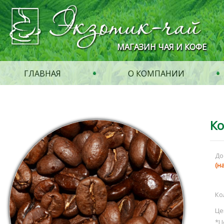
МАГАЗИН ЧАЯ И КОФЕ
ГЛАВНАЯ
О КОМПАНИИ
Ко
До
(н
Ко
Це
*Ц