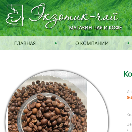
МАГАЗИН ЧАЯ И КОФЕ
ГЛАВНАЯ
О КОМПАНИИ
Ко
До
(н
Ко
Це
*Ц